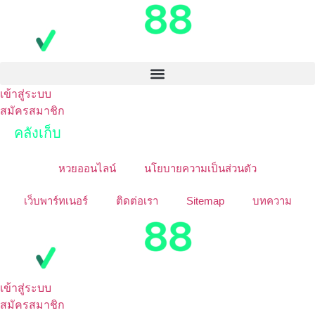
Skip
to
content
เข้าสู่ระบบ
สมัครสมาชิก
คลังเก็บ
หวยออนไลน์
นโยบายความเป็นส่วนตัว
เว็บพาร์ทเนอร์
ติดต่อเรา
Sitemap
บทความ
เข้าสู่ระบบ
สมัครสมาชิก