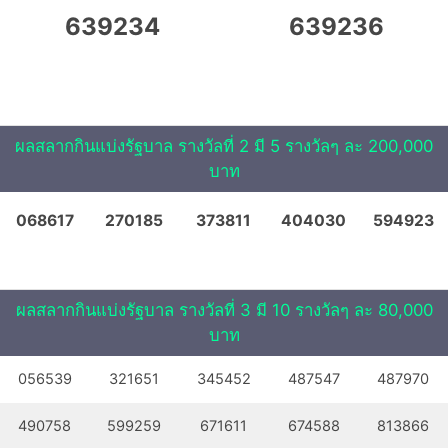
639234
639236
ผลสลากกินแบ่งรัฐบาล รางวัลที่ 2 มี 5 รางวัลๆ ละ 200,000
บาท
068617
270185
373811
404030
594923
ผลสลากกินแบ่งรัฐบาล รางวัลที่ 3 มี 10 รางวัลๆ ละ 80,000
บาท
056539
321651
345452
487547
487970
490758
599259
671611
674588
813866