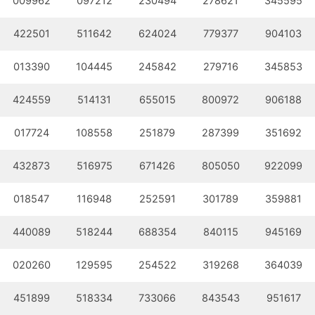
009962
097212
230494
278621
345595
422501
511642
624024
779377
904103
013390
104445
245842
279716
345853
424559
514131
655015
800972
906188
017724
108558
251879
287399
351692
432873
516975
671426
805050
922099
018547
116948
252591
301789
359881
440089
518244
688354
840115
945169
020260
129595
254522
319268
364039
451899
518334
733066
843543
951617