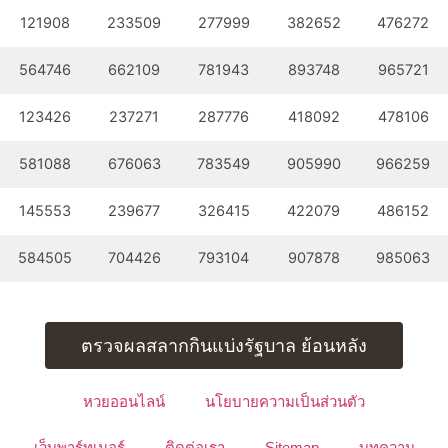
121908
233509
277999
382652
476272
564746
662109
781943
893748
965721
123426
237271
287776
418092
478106
581088
676063
783549
905990
966259
145553
239677
326415
422079
486152
584505
704426
793104
907878
985063
ตรวจผลสลากกินแบ่งรัฐบาล ย้อนหลัง
หวยออนไลน์
นโยบายความเป็นส่วนตัว
เว็บพาร์ทเนอร์
ติดต่อเรา
Sitemap
บทความ