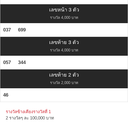
เลขหน้า 3 ตัว
รางวัล 4,000 บาท
037
699
เลขท้าย 3 ตัว
รางวัล 4,000 บาท
057
344
เลขท้าย 2 ตัว
รางวัล 2,000 บาท
46
รางวัลข้างเคียงรางวัลที่ 1
2 รางวัลๆ ละ 100,000 บาท