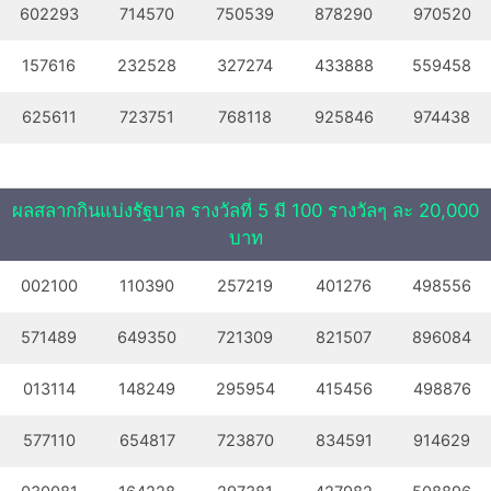
602293
714570
750539
878290
970520
157616
232528
327274
433888
559458
625611
723751
768118
925846
974438
ผลสลากกินแบ่งรัฐบาล รางวัลที่ 5 มี 100 รางวัลๆ ละ 20,000
บาท
002100
110390
257219
401276
498556
571489
649350
721309
821507
896084
013114
148249
295954
415456
498876
577110
654817
723870
834591
914629