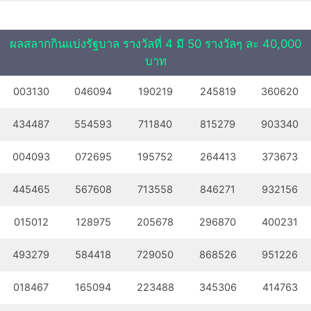
ผลสลากกินแบ่งรัฐบาล รางวัลที่ 4 มี 50 รางวัลๆ ละ 40,000
บาท
003130
046094
190219
245819
360620
434487
554593
711840
815279
903340
004093
072695
195752
264413
373673
445465
567608
713558
846271
932156
015012
128975
205678
296870
400231
493279
584418
729050
868526
951226
018467
165094
223488
345306
414763