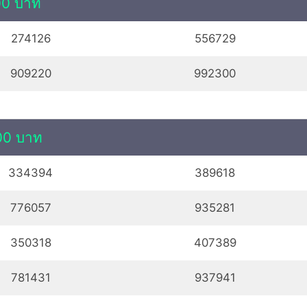
000 บาท
274126
556729
909220
992300
000 บาท
334394
389618
776057
935281
350318
407389
781431
937941