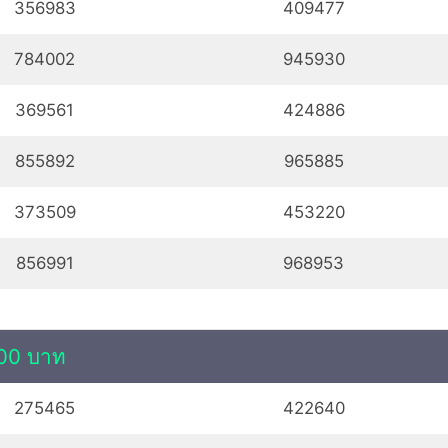
356983
409477
784002
945930
369561
424886
855892
965885
373509
453220
856991
968953
000 บาท
275465
422640