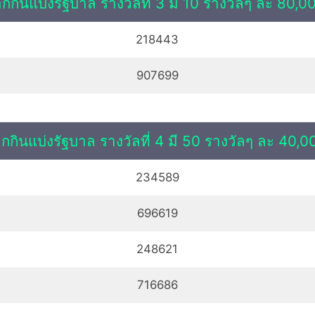
กินแบ่งรัฐบาล รางวัลที่ 3 มี 10 รางวัลๆ ละ 80,
218443
907699
กินแบ่งรัฐบาล รางวัลที่ 4 มี 50 รางวัลๆ ละ 40,
234589
696619
248621
716686