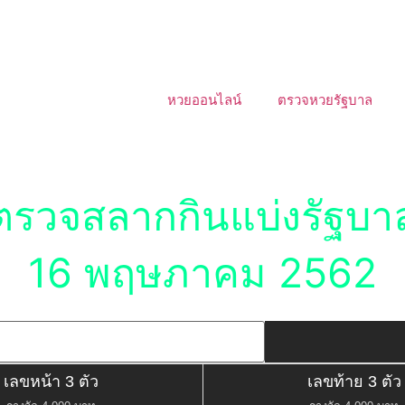
หวยออนไลน์
ตรวจหวยรัฐบาล
ตรวจสลากกินแบ่งรัฐบา
16 พฤษภาคม 2562
เลขหน้า 3 ตัว
เลขท้าย 3 ตัว