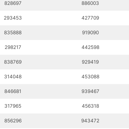
828697
886003
293453
427709
835888
919090
298217
442598
838769
929419
314048
453088
846681
939467
317965
456318
856296
943472