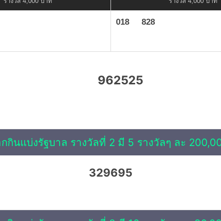
รางวัล 4,000 บาท
รางวัล 4,000 บาท
018
828
962525
กินแบ่งรัฐบาล รางวัลที่ 2 มี 5 รางวัลๆ ละ 200,
329695