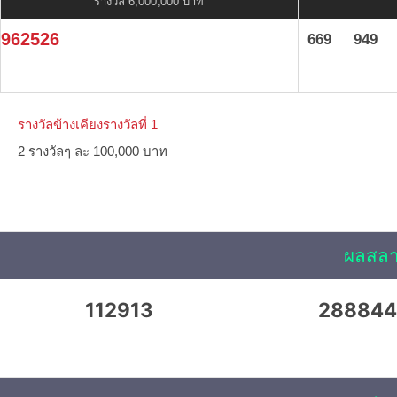
รางวัล 6,000,000 บาท
962526
669
949
รางวัลข้างเคียงรางวัลที่ 1
2 รางวัลๆ ละ 100,000 บาท
ผลสลาก
112913
288844