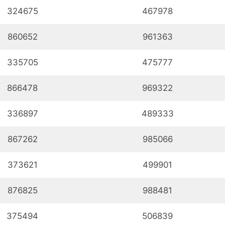
324675
467978
860652
961363
335705
475777
866478
969322
336897
489333
867262
985066
373621
499901
876825
988481
375494
506839