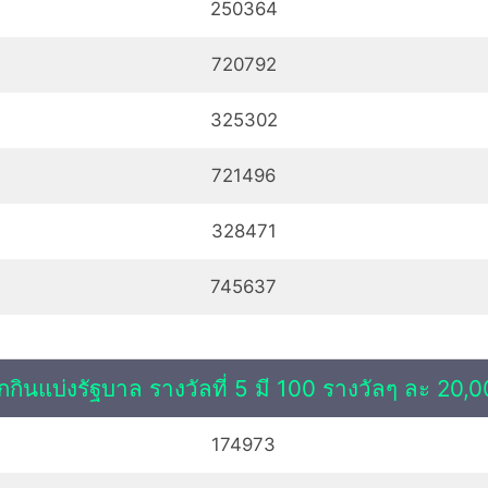
250364
720792
325302
721496
328471
745637
กินแบ่งรัฐบาล รางวัลที่ 5 มี 100 รางวัลๆ ละ 20,
174973