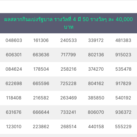
ผลสลากกินแบ่งรัฐบาล รางวัลที่ 4 มี 50 รางวัลๆ ละ 40,000
บาท
048603
161306
240533
339172
481383
606301
663636
717799
802136
915023
084624
178504
258216
374270
535478
622698
665596
725228
804162
917829
118408
216582
263469
385850
540192
631676
666644
733241
806070
936372
123010
223862
268514
440158
555229