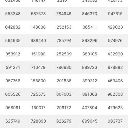
032468
146147
231011
343082
428173
555348
687573
784946
846370
947615
042882
148038
252153
365411
429023
564935
688440
785794
863296
974976
053912
151090
252509
380105
432990
591274
716479
796980
889723
978882
057756
158800
291836
390312
463406
605526
725575
807003
891063
982308
068991
160017
299172
407894
479625
625749
728890
826279
899645
983737