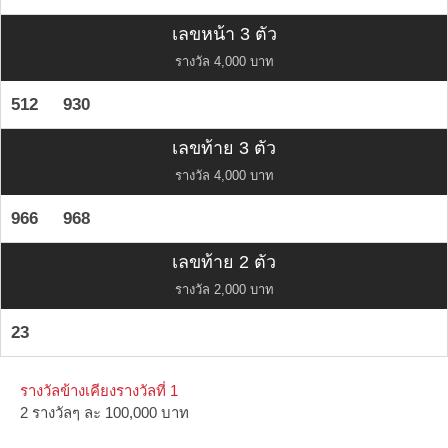
เลขหน้า 3 ตัว
รางวัล 4,000 บาท
512
930
เลขท้าย 3 ตัว
รางวัล 4,000 บาท
966
968
เลขท้าย 2 ตัว
รางวัล 2,000 บาท
23
รางวัลข้างเคียงรางวัลที่ 1
2 รางวัลๆ ละ 100,000 บาท