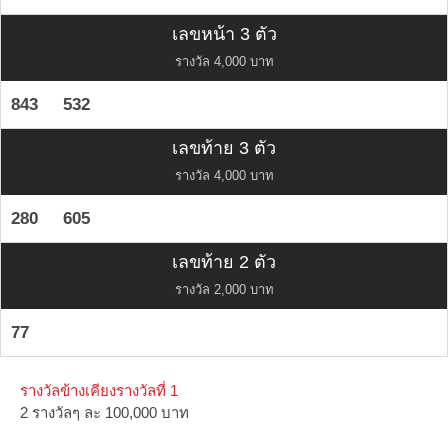
เลขหน้า 3 ตัว
รางวัล 4,000 บาท
843
532
เลขท้าย 3 ตัว
รางวัล 4,000 บาท
280
605
เลขท้าย 2 ตัว
รางวัล 2,000 บาท
77
รางวัลข้างเคียงรางวัลที่ 1
2 รางวัลๆ ละ 100,000 บาท