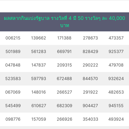
ผลสลากกินแบ่งรัฐบาล รางวัลที่ 4 มี 50 รางวัลๆ ละ 40,000
บาท
006215
139662
171388
278673
473357
501989
561283
669791
828429
925377
047848
147837
209315
290222
479708
523583
597793
672488
844570
932624
067069
148016
266527
291922
482653
545499
610627
682309
904427
945155
098776
157059
266926
354033
493924