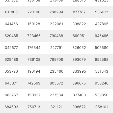
037382
138108
215459
288515
432523
611806
723106
788294
877787
936612
041456
159128
222081
308822
497895
620485
723466
790488
890951
945496
042677
176544
227791
326052
506580
629488
736108
799708
893079
952598
053720
190194
235460
333995
531043
645371
742569
805572
896675
953246
080767
190937
237584
337400
539850
684693
750713
821121
908672
958101