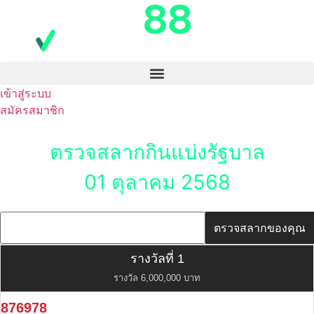
Skip
to
content
เข้าสู่ระบบ
สมัครสมาชิก
ตรวจสลากกินแบ่งรัฐบาล
01 ตุลาคม 2568
ตรวจสลากของคุณ
รางวัลที่ 1
รางวัล 6,000,000 บาท
876978