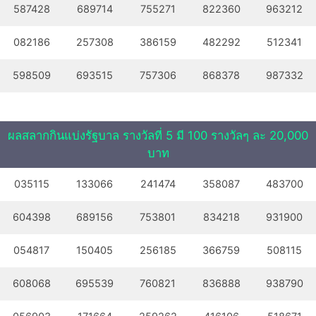
587428
689714
755271
822360
963212
082186
257308
386159
482292
512341
598509
693515
757306
868378
987332
ผลสลากกินแบ่งรัฐบาล รางวัลที่ 5 มี 100 รางวัลๆ ละ 20,000
บาท
035115
133066
241474
358087
483700
604398
689156
753801
834218
931900
054817
150405
256185
366759
508115
608068
695539
760821
836888
938790