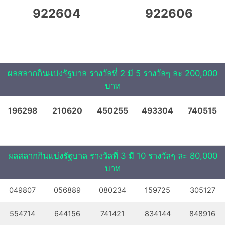
922604
922606
ผลสลากกินแบ่งรัฐบาล รางวัลที่ 2 มี 5 รางวัลๆ ละ 200,000
บาท
196298
210620
450255
493304
740515
ผลสลากกินแบ่งรัฐบาล รางวัลที่ 3 มี 10 รางวัลๆ ละ 80,000
บาท
049807
056889
080234
159725
305127
554714
644156
741421
834144
848916