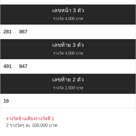
เลขหน้า 3 ตัว
รางวัล 4,000 บาท
281
867
เลขท้าย 3 ตัว
รางวัล 4,000 บาท
491
947
เลขท้าย 2 ตัว
รางวัล 2,000 บาท
16
รางวัลข้างเคียงรางวัลที่ 1
2 รางวัลๆ ละ 100,000 บาท