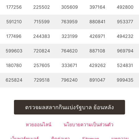
177256
225502
305609
397164
492800
591210
715599
763959
880841
953377
177496
244383
323199
426971
494232
599603
720824
764620
887108
969794
180780
257605
333671
429262
524831
625824
729518
796240
891047
999435
ตรวจผลสลากกินแบ่งรัฐบาล ย้อนหลัง
หวยออนไลน์
นโยบายความเป็นส่วนตัว
เว็บพาร์ทเนอร์
ติดต่อเรา
Sitemap
บทความ