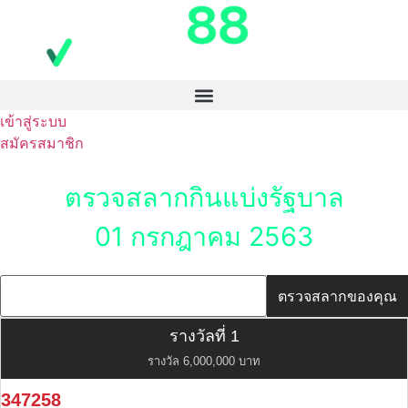
Skip
to
content
เข้าสู่ระบบ
สมัครสมาชิก
ตรวจสลากกินแบ่งรัฐบาล
01 กรกฎาคม 2563
ตรวจสลากของคุณ
รางวัลที่ 1
รางวัล 6,000,000 บาท
347258