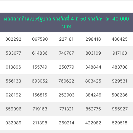
ผลสลากกินแบ่งรัฐบาล รางวัลที่ 4 มี 50 รางวัลๆ ละ 40,000
บาท
002292
097590
227181
298418
480425
533677
614836
740707
803109
917160
013896
155749
250779
348844
483708
556133
693052
760622
803425
929531
028192
156815
252903
384246
508286
559096
719163
771321
852775
955927
032989
211398
269214
422982
529518